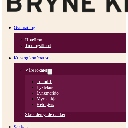
Overnatting
Hotellrom
Treningstilbud
Kurs og konferanse
Våre lokaler
Tuhod’l
Lykteland
Lyngmarkjo
Myrbakkjen
Heldigvis
Skreddersydde pakker
Selskap