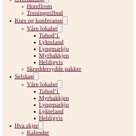
Hotellrom
Treningstilbud
Kurs og konferanse
Våre lokaler
Tuhod’l
Lykteland
Lyngmarkjo
Myrbakkjen
Heldigvis
Skreddersydde pakker
Selskap
Våre lokaler
Tuhod’l
Myrbakkjen
Lyngmarkjo
Lykteland
Heldigvis
Hva skjer
Kalender