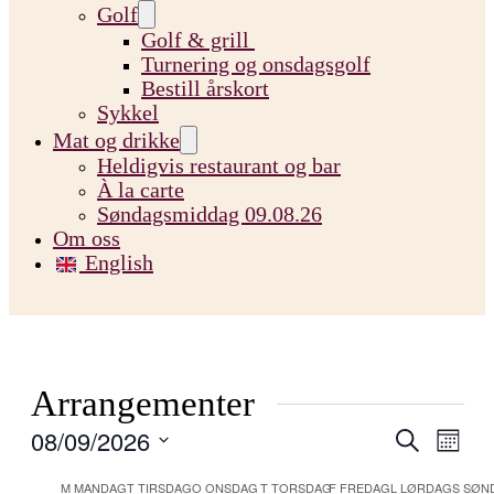
Golf
Golf & grill
Turnering og onsdagsgolf
Bestill årskort
Sykkel
Mat og drikke
Heldigvis restaurant og bar
À la carte
Søndagsmiddag 09.08.26
Om oss
English
Arrangementer
Arrange
Arra
08/09/2026
Søk
Måned
Visn
Søk
Velg
Kalender
Navi
M
MANDAG
T
TIRSDAG
O
ONSDAG
T
TORSDAG
F
FREDAG
L
LØRDAG
S
SØN
dato.