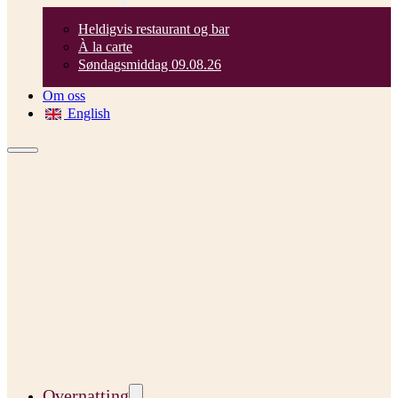
Heldigvis restaurant og bar
À la carte
Søndagsmiddag 09.08.26
Om oss
English
Overnatting