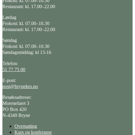
Frokost: kl. 07.00–10.30
Restaurant: kl. 17.00–22.00
Lørdag
Frokost: kl. 07.00–10.30
Restaurant: kl. 17.00–22.00
Søndag
Frokost: kl. 07.00–10.30
Søndagsmiddag: kl 13-16
Telefon:
51 77 75 00
E-post:
post@brynekro.no
Besøksadresse:
Morenefaret 3
PO Box 420
N-4349 Bryne
Overnatting
Kurs og konferanse