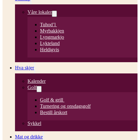
Våre lokaler
Tuhod’l
Myrbakkjen
Lyngmarkjo
Lykteland
Heldigvis
Hva skjer
Kalender
Golf
Golf & grill
Turnering og onsdagsgolf
Bestill årskort
Sykkel
Mat og drikke