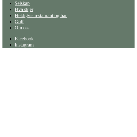
Selskap
Hva skjer
Heldigvis restaurant og bar
Golf
Om oss
Facebook
Instagram