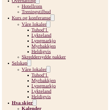
Overnatting
Hotellrom
Treningstilbud
Kurs og konferanse
Våre lokaler
Tuhod’l
Lykteland
Lyngmarkjo
Myrbakkjen
Heldigvis
Skreddersydde pakker
Selskap
Våre lokaler
Tuhod’l
Myrbakkjen
Lyngmarkjo
Lykteland
Heldigvis
Hva skjer
Kalender