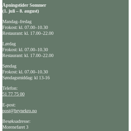
Åpningstider Sommer
(1. juli – 8. august)
Mandag–fredag
Frokost: kl. 07.00–10.30
Restaurant: kl. 17.00–22.00
Lørdag
Frokost: kl. 07.00–10.30
Restaurant: kl. 17.00–22.00
Søndag
Frokost: kl. 07.00–10.30
Søndagsmiddag: kl 13-16
Telefon:
51 77 75 00
E-post:
post@brynekro.no
Besøksadresse:
Morenefaret 3