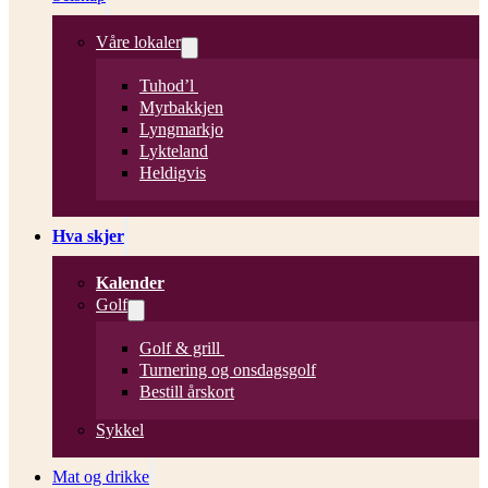
Våre lokaler
Tuhod’l
Myrbakkjen
Lyngmarkjo
Lykteland
Heldigvis
Hva skjer
Kalender
Golf
Golf & grill
Turnering og onsdagsgolf
Bestill årskort
Sykkel
Mat og drikke