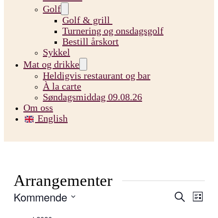
Golf
Golf & grill
Turnering og onsdagsgolf
Bestill årskort
Sykkel
Mat og drikke
Heldigvis restaurant og bar
À la carte
Søndagsmiddag 09.08.26
Om oss
English
Arrangementer
Arrange
Arra
Kommende
Søk
Liste
Visn
Søk
Velg