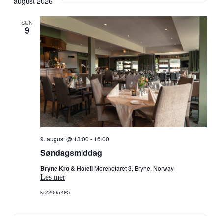
Navi
august 2026
dato.
og
visning
SØN
9
9. august @ 13:00
-
16:00
Søndagsmiddag
Bryne Kro & Hotell
Morenefaret 3, Bryne, Norway
Les mer
kr220-kr495