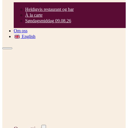
Heldigvis restaurant og bar
À la carte
Søndagsmiddag 09.08.26
Om oss
English