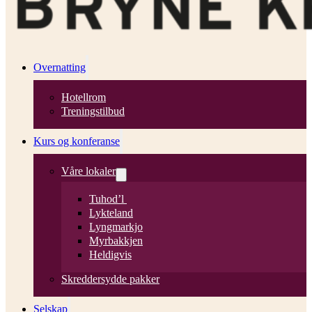
Overnatting
Hotellrom
Treningstilbud
Kurs og konferanse
Våre lokaler
Tuhod’l
Lykteland
Lyngmarkjo
Myrbakkjen
Heldigvis
Skreddersydde pakker
Selskap