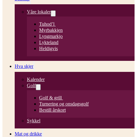
Våre lokaler
Tuhod’l
Myrbakkjen
Lyngmarkjo
Lykteland
Heldigvis
Hva skjer
Kalender
Golf
Golf & grill
Turnering og onsdagsgolf
Bestill årskort
Sykkel
Mat og drikke