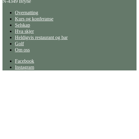
N-4349 Bryne
Overnatting
Kurs og konferanse
Selskap
Hva skjer
Heldigvis restaurant og bar
Golf
Om oss
Facebook
Instagram