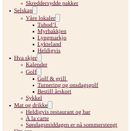
Skreddersydde pakker
Selskap
Våre lokaler
Tuhod’l
Myrbakkjen
Lyngmarkjo
Lykteland
Heldigvis
Hva skjer
Kalender
Golf
Golf & grill
Turnering og onsdagsgolf
Bestill årskort
Sykkel
Mat og drikke
Heldigvis restaurant og bar
À la carte
Søndagsmiddagen er nå sommerstengt
Om oss