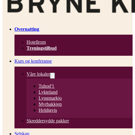
Overnatting
Hotellrom
Treningstilbud
Kurs og konferanse
Våre lokaler
Tuhod’l
Lykteland
Lyngmarkjo
Myrbakkjen
Heldigvis
Skreddersydde pakker
Selskap