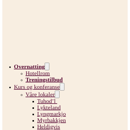
Overnatting
Hotellrom
Treningstilbud
Kurs og konferanse
Våre lokaler
Tuhod’l
Lykteland
Lyngmarkjo
Myrbakkjen
Heldigvis