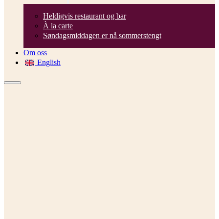
Heldigvis restaurant og bar
À la carte
Søndagsmiddagen er nå sommerstengt
Om oss
English