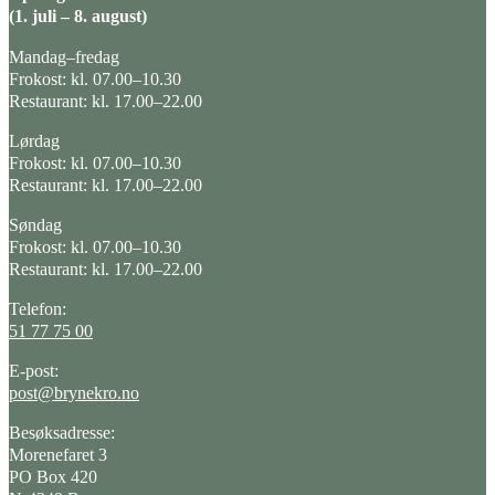
(1. juli – 8. august)
Mandag–fredag
Frokost: kl. 07.00–10.30
Restaurant: kl. 17.00–22.00
Lørdag
Frokost: kl. 07.00–10.30
Restaurant: kl. 17.00–22.00
Søndag
Frokost: kl. 07.00–10.30
Restaurant: kl. 17.00–22.00
Telefon:
51 77 75 00
E-post:
post@brynekro.no
Besøksadresse:
Morenefaret 3
PO Box 420